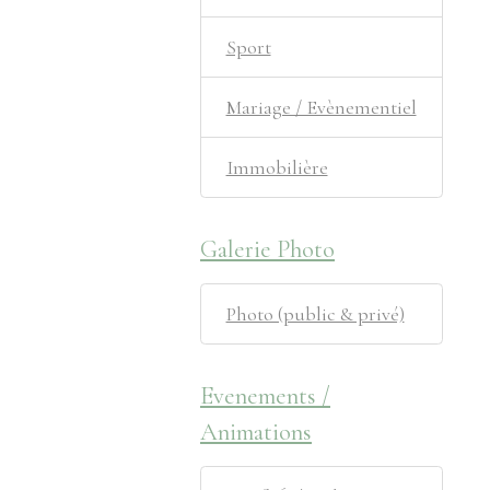
Sport
Mariage / Evènementiel
Immobilière
Galerie Photo
Photo (public & privé)
Evenements /
Animations