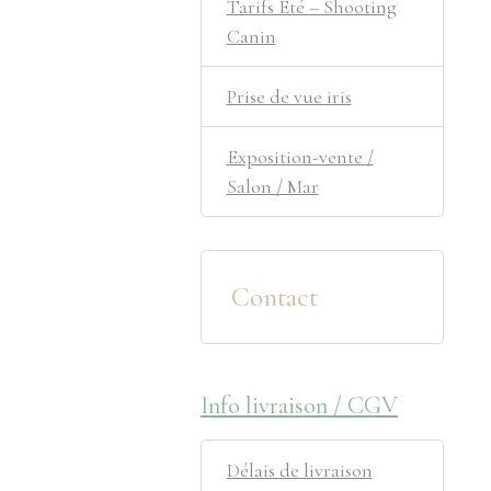
Tarifs Été – Shooting
Canin
Prise de vue iris
Exposition-vente /
Salon / Mar
Contact
Info livraison / CGV
Délais de livraison