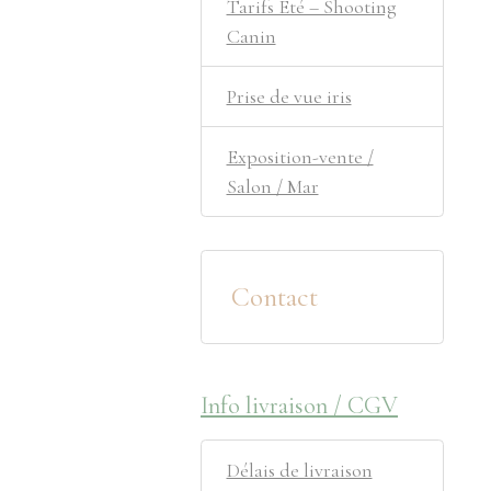
Tarifs Été – Shooting
Canin
Prise de vue iris
Exposition-vente /
Salon / Mar
Contact
Info livraison / CGV
Délais de livraison