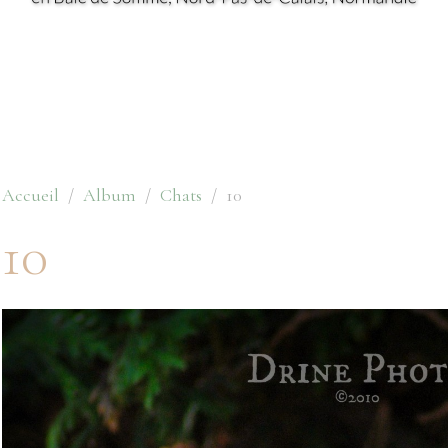
Accueil
Album
Chats
10
10