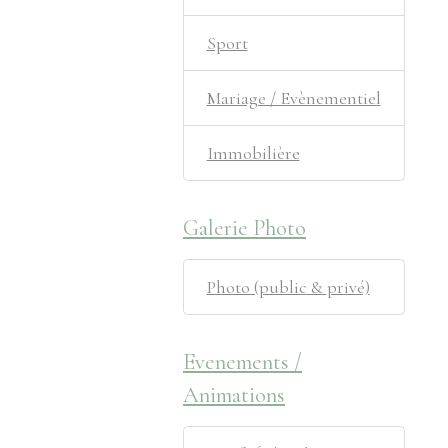
Sport
Mariage / Evènementiel
Immobilière
Galerie Photo
Photo (public & privé)
Evenements /
Animations